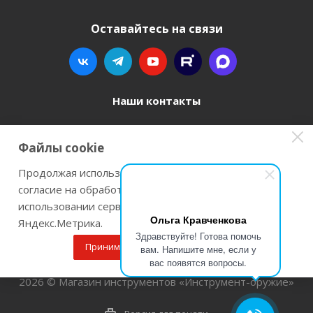
Оставайтесь на связи
Наши контакты
8 800 77-00-962
Файлы cookie
zakaz@instrument-orugie.ru
Продолжая использовать наш сайт Вы даете
согласие на обработку файлов cookie и
г. Пермь, ул. Павла Преображенского, д.6А,
использовании сервисов веб-аналитики
помещение 3
Ольга Кравченкова
Яндекс.Метрика.
Здравствуйте! Готова помочь
Принимаю
Подробнее
вам. Напишите мне, если у
вас появятся вопросы.
2026 © Магазин инструментов «Инструмент-оружие»