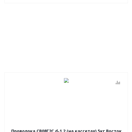
Проволока СВ08Г2С d-1.2 (на кассетах) 5кг Восток