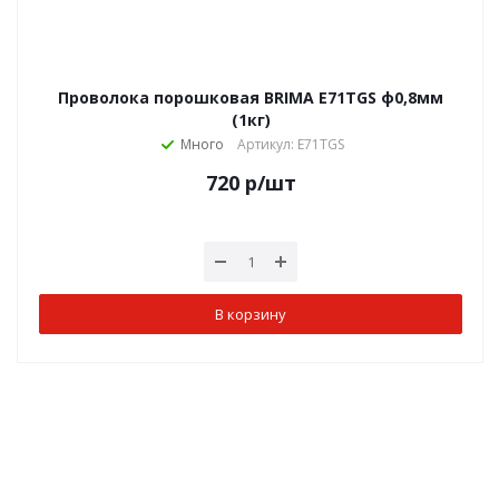
Проволока порошковая BRIMA E71TGS ф0,8мм
(1кг)
Много
Артикул: E71TGS
720
р
/шт
В корзину