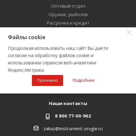
Оптовый отдел
Оружие, рыболов
Рассрочка и кредит
Сертификаты дилерства
Файлы cookie
Помощь
Продолжая использовать наш сайт Вы даете
согласие на обработку файлов cookie и
Бренды
использовании сервисов веб-аналитики
Яндекс.Метрика.
Оставайтесь на связи
Принимаю
Подробнее
Наши контакты
8 800 77-00-962
zakaz@instrument-orugie.ru