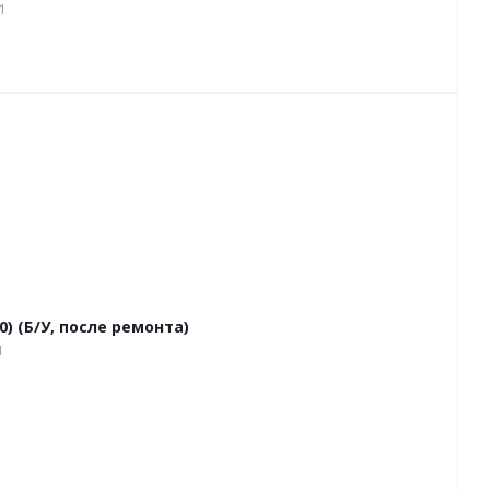
1
) (Б/У, после ремонта)
1