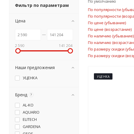
По умолчанию
Фильтр по параметрам
По популярности (убыв
По популярности (возр
Цена
По цене (убывание)
По цене (возрастание)
По наличию (убывание)
По наличию (возрастан
2 590
141 204
По размеру скидки (уб
По размеру скидки (воз
Наши предложения
УЦЕНКА
УЦЕНКА
Бренд
?
AL-KO
AQUARIO
ELITECH
GARDENA
GEOS