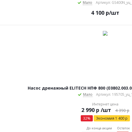
Мало
Артикул: GS400N_уц_
4 100
р
/шт
Насос дренажный ELITECH НПФ 800 (E0802.003.00
Мало
Артикул: 195705_уц_
Интернет цена
р
/шт
4 390
р
32
%
Экономия
1 400
р
До конца акции
Остаток