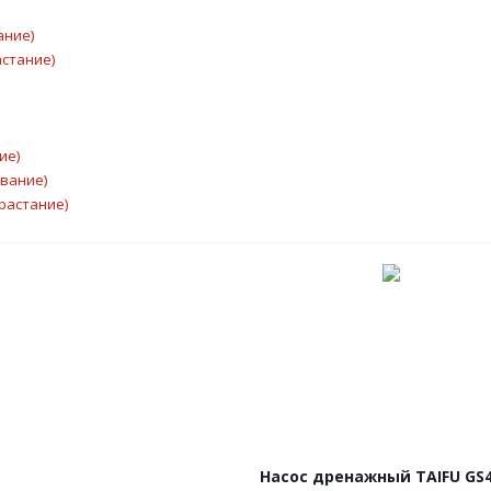
ание)
астание)
ие)
ывание)
растание)
Насос дренажный TAIFU GS