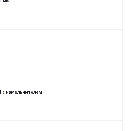
-400
й с измельчителем