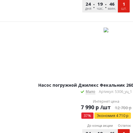
24
19
46
29
1
дня
час.
мин.
сек.
шт.
Насос погружной Джилекс Фекальник 260/
Мало
Артикул: 5306_уц_1
Интернет цена
р
/шт
12 700
р
37
%
Экономия
4 710
р
До конца акции
Остаток