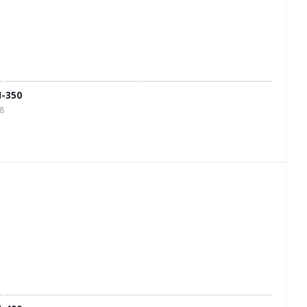
-350
8