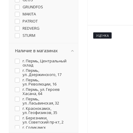
GRUNDFOS
MAKITA
PATRIOT
REDVERG
STURM
УЦЕНКА
TAIFU
WACKER NEUSON
Наличие в магазинах
ВИХРЬ
г. Пермь, Центральный
Джилекс
склад
г. Пермь,
ЗУБР
ул. Дзержинского, 17
КАЛИБР
г. Пермь,
ул. Революции, 16
ПАРМА
г. Пермь, ул. Героев
РЕСАНТА
Хасана, 64
г. Пермь,
СОЮЗ
ул. Ласьвинская, 32
г. Краснокамск,
ул. Геофизиков, 35
г. Березники,
ул. Советский пр-кт, 2
г. Соликамск,
ул. Карналлитовая, 111