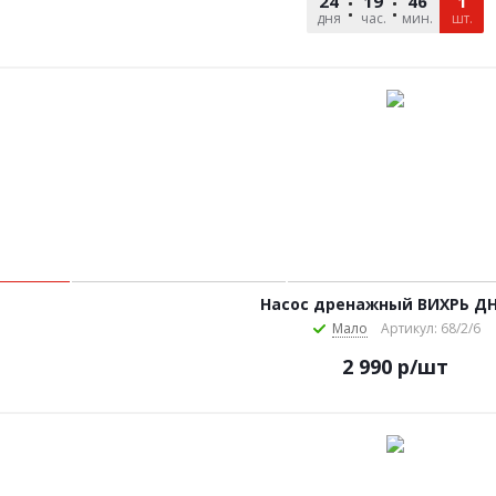
24
19
46
29
1
дня
час.
мин.
сек.
шт.
Насос дренажный ВИХРЬ ДН
Мало
Артикул: 68/2/6
2 990
р
/шт