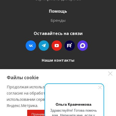
Помощь
Бренды
Оставайтесь на связи
Наши контакты
8 800 77-00-962
Файлы cookie
zakaz@instrument-orugie.ru
Продолжая использовать наш сайт Вы даете
согласие на обработку файлов cookie и
г. Пермь, ул. Павла Преображенского, д.6А,
использовании сервисов веб-аналитики
помещение 3
Ольга Кравченкова
Яндекс.Метрика.
Здравствуйте! Готова помочь
Принимаю
Подробнее
вам. Напишите мне, если у