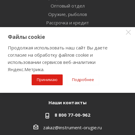
Оптовый отдел
Оружие, рыболов
Рассрочка и кредит
Сертификаты дилерства
Файлы cookie
Помощь
Продолжая использовать наш сайт Вы даете
согласие на обработку файлов cookie и
Бренды
использовании сервисов веб-аналитики
Яндекс.Метрика.
Оставайтесь на связи
Принимаю
Подробнее
Наши контакты
8 800 77-00-962
zakaz@instrument-orugie.ru