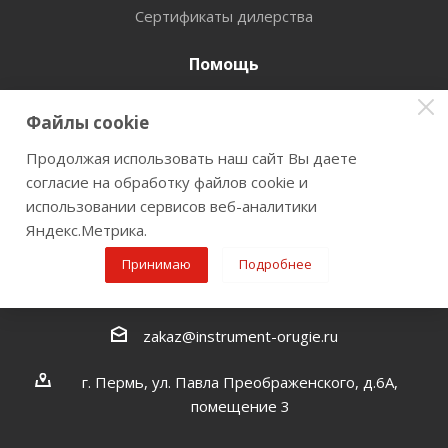
Сертификаты дилерства
Помощь
Бренды
Файлы cookie
Оставайтесь на связи
Продолжая использовать наш сайт Вы даете
согласие на обработку файлов cookie и
использовании сервисов веб-аналитики
Яндекс.Метрика.
Наши контакты
Принимаю
Подробнее
8 800 77-00-962
zakaz@instrument-orugie.ru
г. Пермь, ул. Павла Преображенского, д.6А,
помещение 3