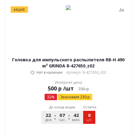
АКЦИЯ
Головка для импульсного распылителя RB-H 490
м² GRINDA 8-427650_z02
Нет в наличии
Артикул: 8-427650_z02
Интернет цена
р
/шт
730
р
32
%
Экономия
230
р
До конца акции
Остаток
22
07
42
21
0
дня
час.
мин.
шт.
сек.