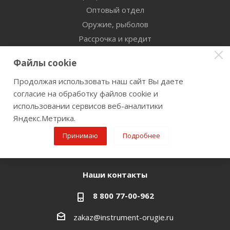
Оптовый отдел
Оружие, рыболов
Рассрочка и кредит
Сертификаты дилерства
Файлы cookie
Помощь
Продолжая использовать наш сайт Вы даете
согласие на обработку файлов cookie и
Бренды
использовании сервисов веб-аналитики
Яндекс.Метрика.
Оставайтесь на связи
Принимаю
Подробнее
Наши контакты
8 800 77-00-962
zakaz@instrument-orugie.ru