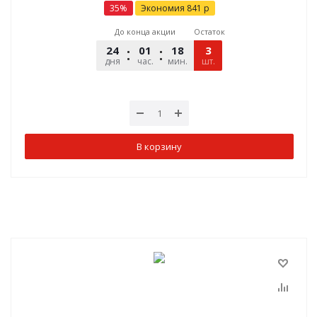
35
%
Экономия
841
р
До конца акции
Остаток
24
01
18
02
3
дня
час.
мин.
шт.
сек.
В корзину