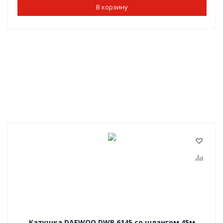
В корзину
Катушка DAEWOO DWR 6145 со шлангом 45м