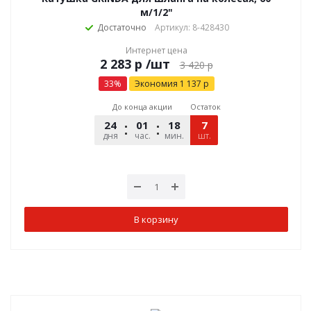
м/1/2"
Достаточно
Артикул: 8-428430
Интернет цена
р
/шт
3 420
р
33
%
Экономия
1 137
р
До конца акции
Остаток
24
01
18
02
7
дня
час.
мин.
шт.
сек.
В корзину