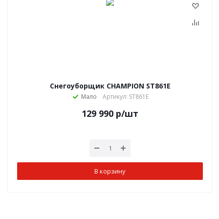
Снегоуборщик CHAMPION ST861E
Мало
Артикул: ST861E
129 990
р
/шт
В корзину