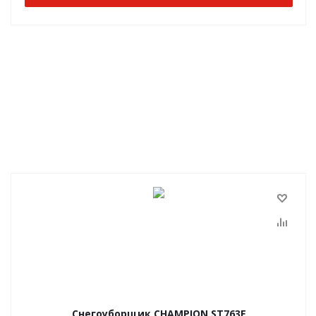
Снегоуборщик CHAMPION ST763E