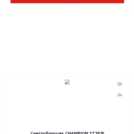
Снегоуборщик CHAMPION ST762E