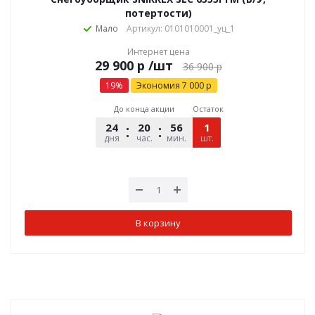
потертости)
Мало
Артикул: 0101010001_уц_1
Интернет цена
р
/шт
36 900
р
19
%
Экономия
7 000
р
До конца акции
Остаток
24
20
56
06
1
дня
час.
мин.
шт.
сек.
В корзину