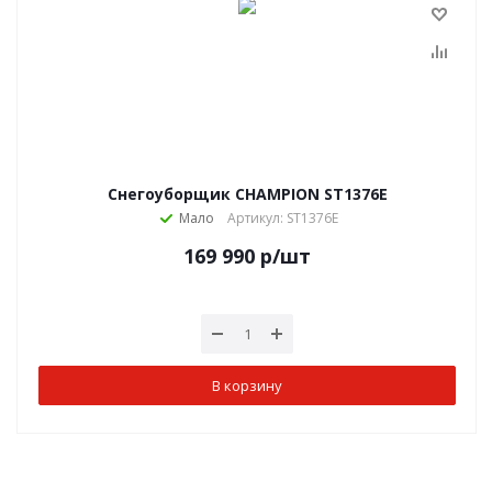
Снегоуборщик CHAMPION ST1376E
Мало
Артикул: ST1376E
169 990
р
/шт
В корзину