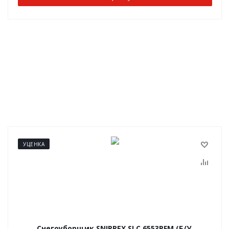
УЦЕНКА
Снегоуборщик SNIRREX SLC 6553PFМ (Б/У,