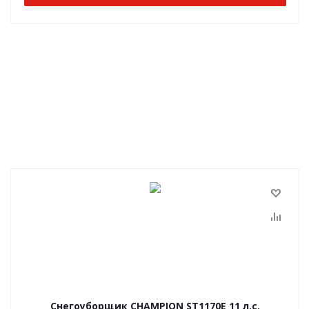
Снегоуборщик CHAMPION ST1170E 11 л.с.