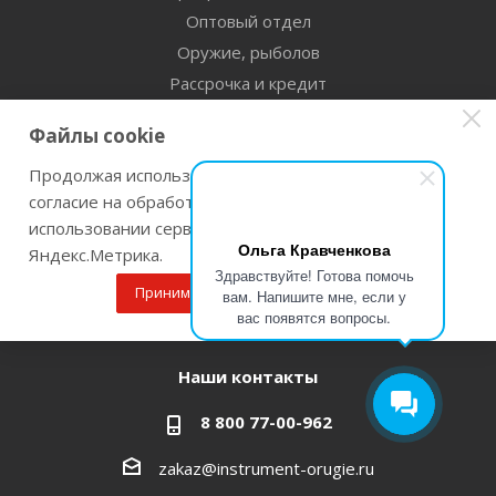
Оптовый отдел
Оружие, рыболов
Рассрочка и кредит
Сертификаты дилерства
Файлы cookie
Помощь
Продолжая использовать наш сайт Вы даете
согласие на обработку файлов cookie и
Бренды
использовании сервисов веб-аналитики
Ольга Кравченкова
Яндекс.Метрика.
Оставайтесь на связи
Здравствуйте! Готова помочь
Принимаю
Подробнее
вам. Напишите мне, если у
вас появятся вопросы.
Наши контакты
8 800 77-00-962
zakaz@instrument-orugie.ru