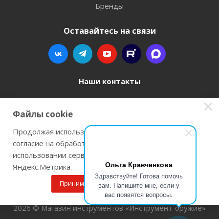
Бренды
Оставайтесь на связи
Наши контакты
8 800 77-00-962
Файлы cookie
zakaz@instrument-orugie.ru
Продолжая использовать наш сайт Вы даете
согласие на обработку файлов cookie и
г. Пермь, ул. Павла Преображенского, д.6А,
использовании сервисов веб-аналитики
помещение 3
Ольга Кравченкова
Яндекс.Метрика.
Здравствуйте! Готова помочь
Принимаю
Подробнее
вам. Напишите мне, если у
вас появятся вопросы.
2026 © Магазин инструментов «Инструмент-оружие»