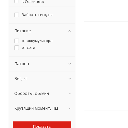
г. Соликамск,
THORVIK
ул. Карналлитовая, 111
WURTH
Забрать сегодня
БЕЛМАШ
ВИХРЬ
ЗУБР
Питание
ИНТЕРСКОЛ
от аккумулятора
КАЛИБР
от сети
ПАРМА
РЕСАНТА
Патрон
СОЮЗ
ФИОЛЕНТ
Вес, кг
Обороты, об/мин
Крутящий момент, Нм