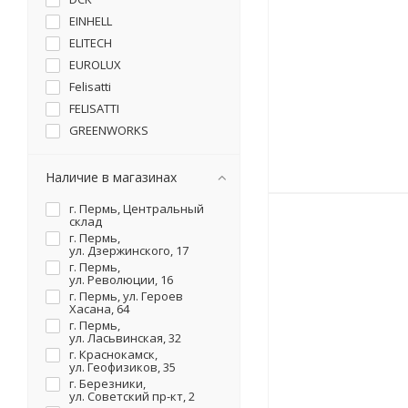
EINHELL
ELITECH
EUROLUX
Felisatti
FELISATTI
GREENWORKS
HANSKONNER
HiKOKI
Наличие в магазинах
KRESS
г. Пермь, Центральный
MAKITA
склад
г. Пермь,
MESSER
ул. Дзержинского, 17
METABO
г. Пермь,
ул. Революции, 16
MILWAUKEE
г. Пермь, ул. Героев
P.I.T.
Хасана, 64
г. Пермь,
PATRIOT
ул. Ласьвинская, 32
SKIL
г. Краснокамск,
ул. Геофизиков, 35
Stinko
г. Березники,
STURM
ул. Советский пр-кт, 2