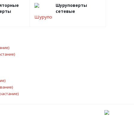
яторные
Шуруповерты
ерты
сетевые
ание)
астание)
ие)
ывание)
растание)