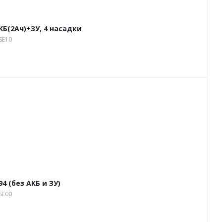
Б(2Ач)+ЗУ, 4 насадки
SE10
 (без АКБ и ЗУ)
SE00