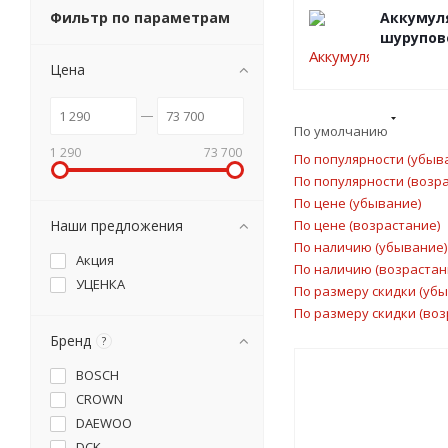
Фильтр по параметрам
Аккумул
шурупов
Цена
По умолчанию
1 290
73 700
По популярности (убыв
По популярности (возр
По цене (убывание)
Наши предложения
По цене (возрастание)
По наличию (убывание)
Акция
По наличию (возрастан
УЦЕНКА
По размеру скидки (уб
По размеру скидки (воз
Бренд
?
BOSCH
CROWN
DAEWOO
DCK