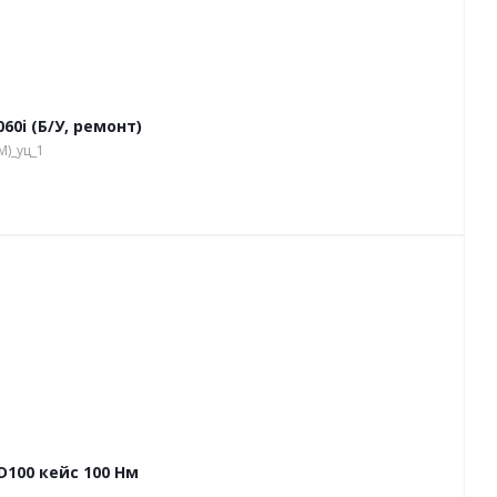
0i (Б/У, ремонт)
M)_уц_1
100 кейс 100 Нм