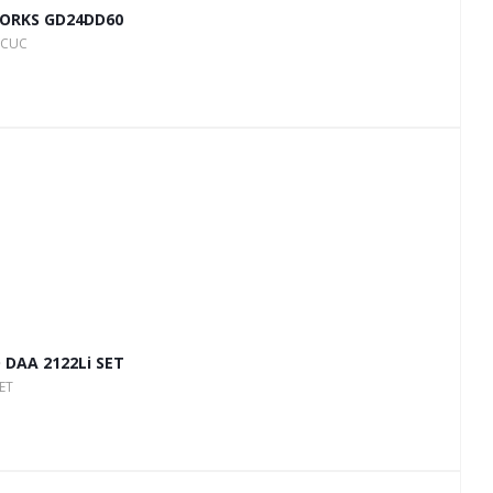
ORKS GD24DD60
7CUC
DAA 2122Li SET
ET