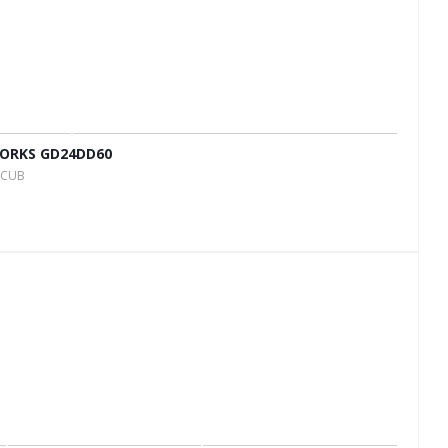
ORKS GD24DD60
7CUB