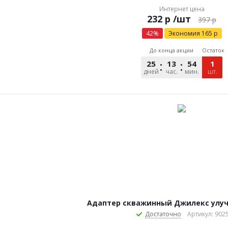
Интернет цена
р
/шт
397
р
42
%
Экономия
165
р
До конца акции
Остаток
25
13
54
46
1
дней
час.
мин.
сек.
шт.
Адаптер скважинный Джилекс улу
Достаточно
Артикул: 902