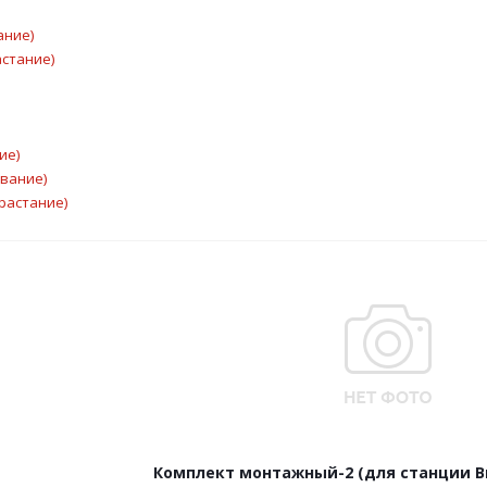
ание)
астание)
ие)
ывание)
растание)
Комплект монтажный-2 (для станции 