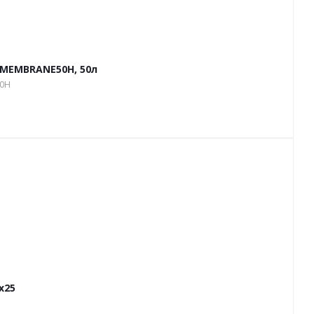
 MEMBRANE50H, 50л
50H
х25