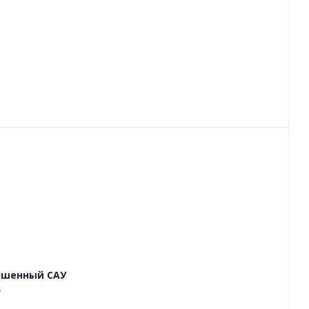
чшенный САУ
5