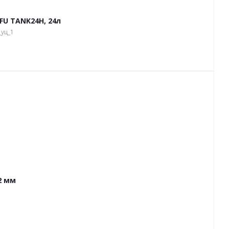
U TANK24H, 24л
уц_1
2 мм