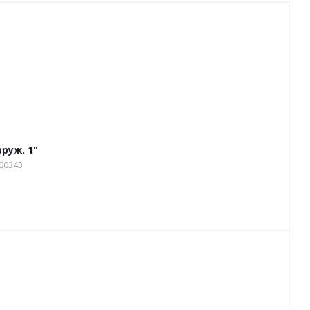
аруж. 1"
00343