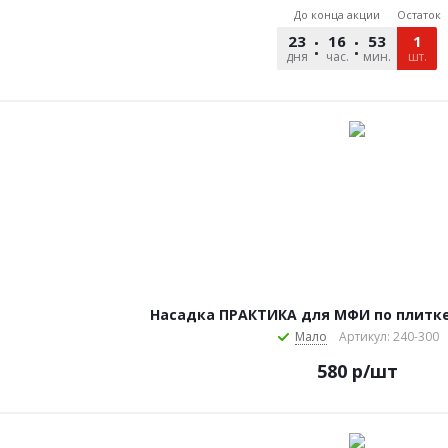
До конца акции
Остаток
23
16
52
59
1
дня
час.
мин.
сек.
шт.
Насадка ПРАКТИКА для МФИ по плитке
Мало
Артикул: 240-300
580
р
/шт