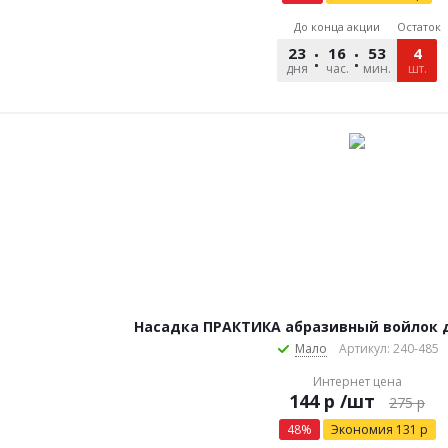
До конца акции
Остаток
23
16
52
59
4
дня
час.
мин.
сек.
шт.
Насадка ПРАКТИКА абразивный войлок 
Мало
Артикул: 240-485
Интернет цена
р
/шт
275
р
48
%
Экономия
131
р