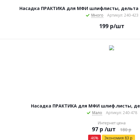
Насадка ПРАКТИКА для МФИ шлифлисты, дельта 80
Много
Артикул: 240-423
199
р
/шт
Насадка ПРАКТИКА для МФИ шлиф.листы, дел
Мало
Артикул: 240-478
Интернет цена
р
/шт
180
р
46
%
Экономия
83
р