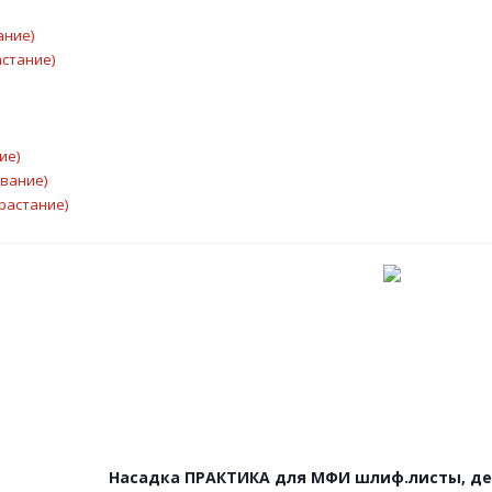
ание)
астание)
ие)
ывание)
растание)
Насадка ПРАКТИКА для МФИ шлиф.листы, дел