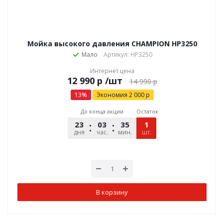
Мойка высокого давления CHAMPION HP3250
Мало
Артикул: HP3250
Интернет цена
р
/шт
14 990
р
13
%
Экономия
2 000
р
До конца акции
Остаток
23
03
35
28
1
дня
час.
мин.
шт.
сек.
В корзину