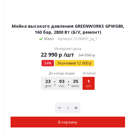
Мойка высокого давления GREENWORKS GPWG8II,
160 бар, 2800 Вт (Б/У, ремонт)
Мало
Артикул: 5106807_уц_1
Интернет цена
р
/шт
34 990
р
34
%
Экономия
12 000
р
До конца акции
Остаток
23
03
35
28
1
дня
час.
мин.
шт.
сек.
В корзину