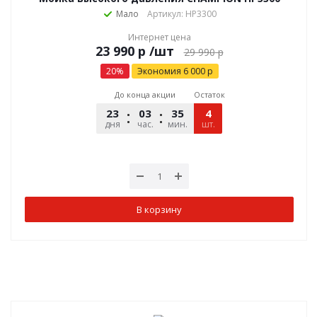
Мало
Артикул: HP3300
Интернет цена
р
/шт
29 990
р
20
%
Экономия
6 000
р
До конца акции
Остаток
23
03
35
28
4
дня
час.
мин.
шт.
сек.
В корзину