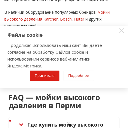
В наличии оборудование популярных брендов:
мойки
высокого давления Karcher
,
Bosch
,
Huter
и других
производителей.
Файлы cookie
Если вы хотите
заказать мойку высокого давления в
Продолжая использовать наш сайт Вы даете
Перми
, специалисты «Инструмент-Оружие» помогут
согласие на обработку файлов cookie и
подобрать подходящую модель по задачам, бюджету и
использовании сервисов веб-аналитики
режиму использования. В наличии оригинальное
Яндекс.Метрика.
оборудование, официальная гарантия и доставка по Перми
и Пермскому краю.
Принимаю
Подробнее
FAQ — мойки высокого
давления в Перми
Где купить мойку высокого