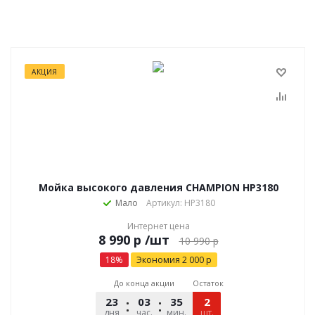
АКЦИЯ
Мойка высокого давления CHAMPION HP3180
Мало
Артикул: HP3180
Интернет цена
р
/шт
10 990
р
18
%
Экономия
2 000
р
До конца акции
Остаток
23
03
35
28
2
дня
час.
мин.
шт.
сек.