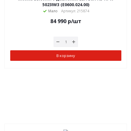
5023IW3 (E0600.024.00)
Мало
Артикул: 215874
84 990
р
/шт
В корзину