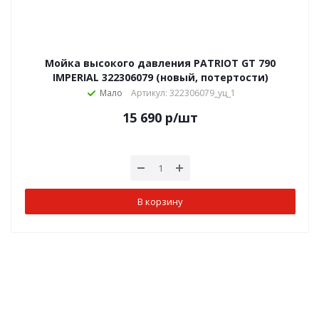
Мойка высокого давления PATRIOT GT 790
IMPERIAL 322306079 (новый, потертости)
Мало
Артикул: 322306079_уц_1
15 690
р
/шт
В корзину