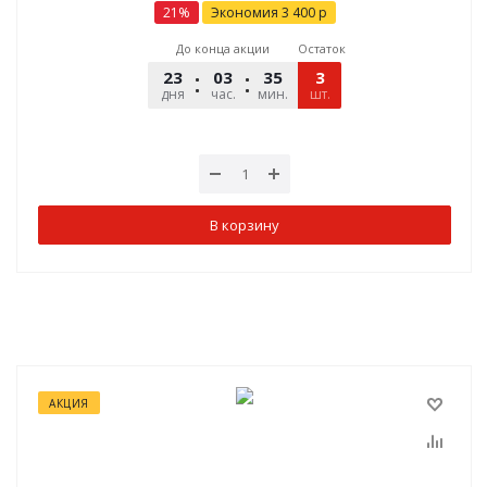
21
%
Экономия
3 400
р
До конца акции
Остаток
23
03
35
28
3
дня
час.
мин.
шт.
сек.
В корзину
АКЦИЯ