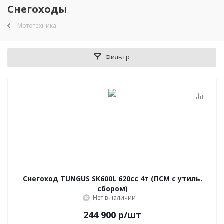
Снегоходы
Мототехника
Фильтр
Снегоход TUNGUS SK600L 620сс 4т (ПСМ с утиль.
сбором)
Нет в наличии
244 900
р
/шт