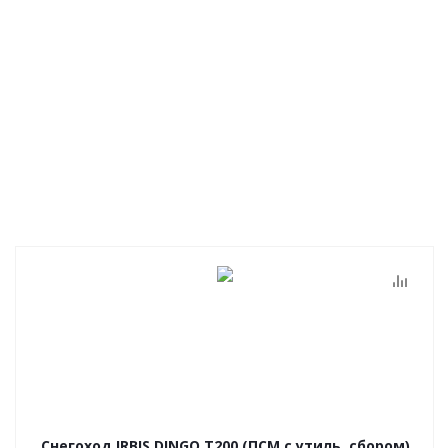
Снегоход IRBIS DINGO T200 (ПСМ с утиль. сбором)