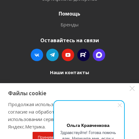
Помощь
Бренды
Оставайтесь на связи
Наши контакты
8 800 77-00-962
Файлы cookie
zakaz@instrument-orugie.ru
Продолжая использовать наш сайт Вы даете
согласие на обработку файлов cookie и
г. Пермь, ул. Павла Преображенского, д.6А,
использовании сервисов веб-аналитики
помещение 3
Ольга Кравченкова
Яндекс.Метрика.
Здравствуйте! Готова помочь
Принимаю
Подробнее
вам. Напишите мне, если у