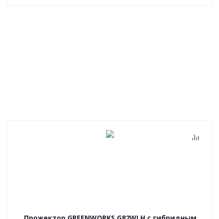
Прожектор GREENWORKS G82WLH с гибридным