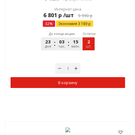
Интернет цена
р
/шт
9 990
р
32
%
Экономия
3 189
р
До конца акции
Остаток
23
03
15
35
2
дня
час.
мин.
шт.
сек.
В корзину