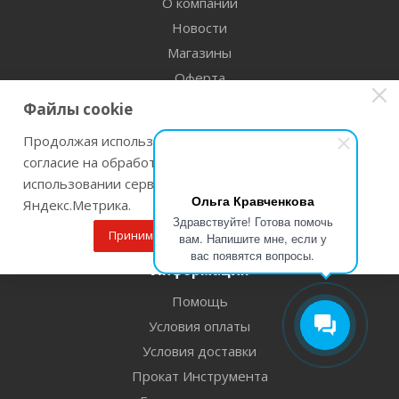
О компании
Новости
Магазины
Оферта
Спецоценка условий труда
Файлы cookie
Вакансии
Продолжая использовать наш сайт Вы даете
Реквизиты
согласие на обработку файлов cookie и
Франчайзинг
использовании сервисов веб-аналитики
Ольга Кравченкова
Согласие на обработку персональных данных
Яндекс.Метрика.
Здравствуйте! Готова помочь
Политика конфиденциальности
Принимаю
Подробнее
вам. Напишите мне, если у
вас появятся вопросы.
Информация
Помощь
Условия оплаты
Условия доставки
Прокат Инструмента