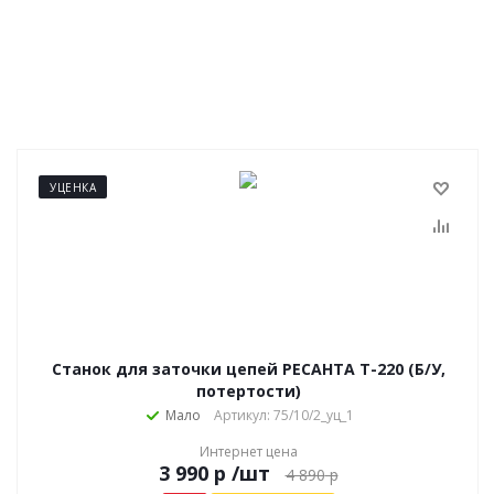
УЦЕНКА
Станок для заточки цепей РЕСАНТА Т-220 (Б/У,
потертости)
Мало
Артикул: 75/10/2_уц_1
Интернет цена
р
/шт
4 890
р