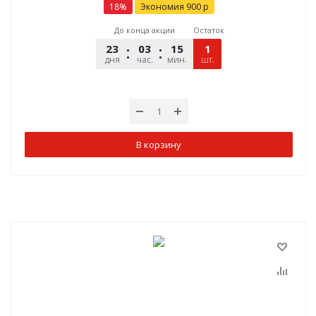
18
%
Экономия
900
р
До конца акции
Остаток
23
03
15
35
1
дня
час.
мин.
шт.
сек.
В корзину