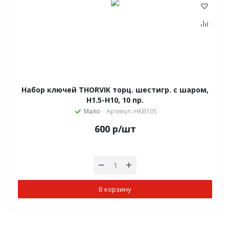
Набор ключей THORVIK торц. шестигр. с шаром,
H1.5-H10, 10 пр.
Мало
Артикул: HKB10S
600
р
/шт
В корзину