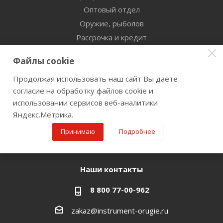
Оптовый отдел
Оружие, рыболов
Рассрочка и кредит
Сертификаты дилерства
Файлы cookie
Помощь
Продолжая использовать наш сайт Вы даете
согласие на обработку файлов cookie и
Бренды
использовании сервисов веб-аналитики
Яндекс.Метрика.
Оставайтесь на связи
Принимаю
Подробнее
Наши контакты
8 800 77-00-962
zakaz@instrument-orugie.ru