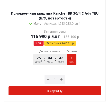
Поломоечная машина Karcher BR 30/4 C Adv *EU
(Б/У, потертости)
Мало
Артикул: 1.783-213.0_уц_1
Интернет цена
р
/шт
186 100
р
37
%
Экономия
69 110
р
До конца акции
Остаток
25
04
42
09
1
дней
час.
мин.
шт.
сек.
В корзину