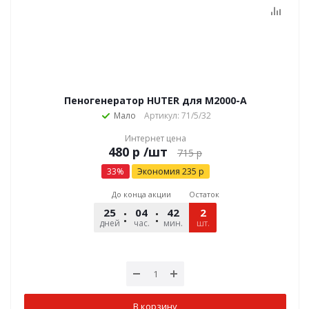
Пеногенератор HUTER для М2000-А
Мало
Артикул: 71/5/32
Интернет цена
р
/шт
715
р
33
%
Экономия
235
р
До конца акции
Остаток
25
04
42
09
2
дней
час.
мин.
шт.
сек.
В корзину