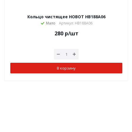
Кольцо чистящее HOBOT HB188A06
Мало
Артикул: HB188A06
280
р
/шт
В корзину