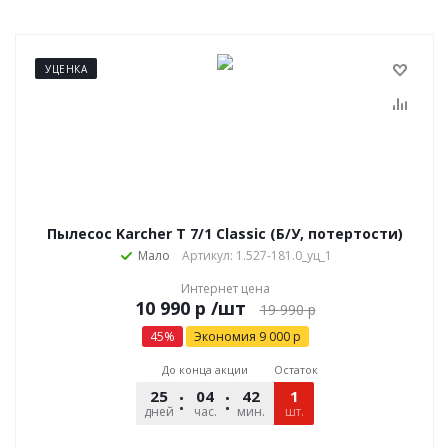
УЦЕНКА
Пылесос Karcher T 7/1 Classic (Б/У, потертости)
Мало
Артикул: 1.527-181.0_уц_1
Интернет цена
р
/шт
19 990
р
45
%
Экономия
9 000
р
До конца акции
Остаток
25
04
42
09
1
дней
час.
мин.
шт.
сек.