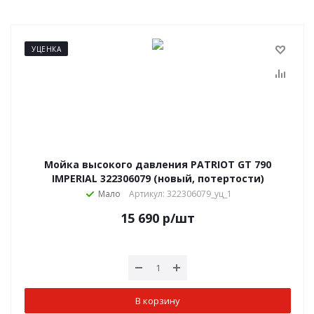
УЦЕНКА
Мойка высокого давления PATRIOT GT 790
IMPERIAL 322306079 (новый, потертости)
Мало
Артикул: 322306079_уц_1
15 690
р
/шт
В корзину