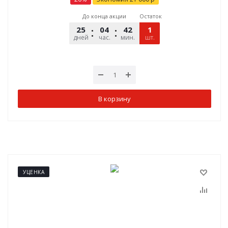
До конца акции
Остаток
25
04
42
09
1
дней
час.
мин.
шт.
сек.
В корзину
УЦЕНКА