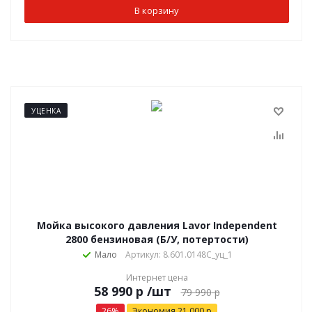
В корзину
УЦЕНКА
Мойка высокого давления Lavor Independent
2800 бензиновая (Б/У, потертости)
Мало
Артикул: 8.601.0148C_уц_1
Интернет цена
р
/шт
79 990
р
26
%
Экономия
21 000
р