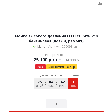
Мойка высокого давления ELITECH GPW 210
бензиновая (новый, ремонт)
Мало
Артикул: 206091_уц_1
Интернет цена
р
/шт
34 990
р
28
%
Экономия
9 890
р
До конца акции
Остаток
25
04
42
09
1
дней
час.
мин.
шт.
сек.