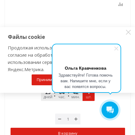
Файлы cookie
Пылесос аккумуляторный MAKITA VC001GLZ
Продолжая использовать наш сайт Вы даете
Мало
Артикул: VC001GLZ
согласие на обработку файлов cookie и
Интернет цена
использовании сервисов веб-аналитики
р
/шт
49 745
р
Ольга Кравченкова
Яндекс.Метрика.
25
%
Экономия
12 255
р
Здравствуйте! Готова помочь
Принимаю
Подробнее
вам. Напишите мне, если у
До конца акции
Остаток
вас появятся вопросы.
25
04
42
09
1
дней
час.
мин.
шт.
сек.
В корзину