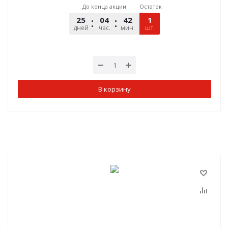
До конца акции
Остаток
25
04
42
09
1
дней
час.
мин.
шт.
сек.
В корзину