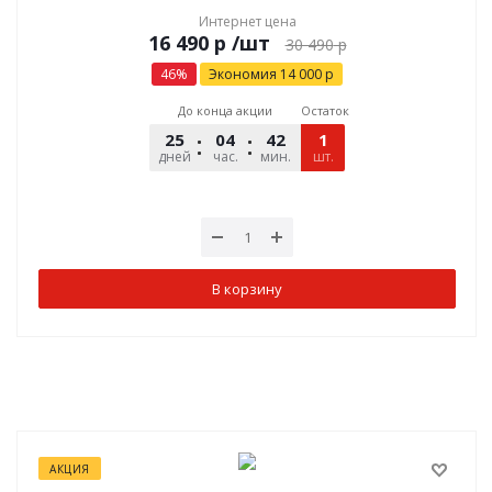
Интернет цена
р
/шт
30 490
р
46
%
Экономия
14 000
р
До конца акции
Остаток
25
04
42
09
1
дней
час.
мин.
шт.
сек.
В корзину
АКЦИЯ