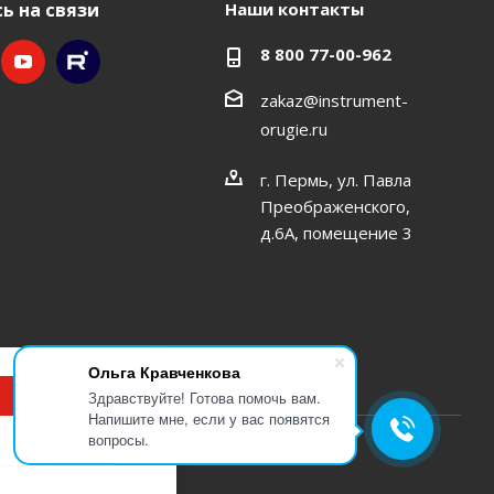
ь на связи
Наши контакты
8 800 77-00-962
zakaz@instrument-
orugie.ru
г. Пермь, ул. Павла
Преображенского,
д.6А, помещение 3
Ольга Кравченкова
Принимаю
Здравствуйте! Готова помочь вам.
Напишите мне, если у вас появятся
вопросы.
Подробнее