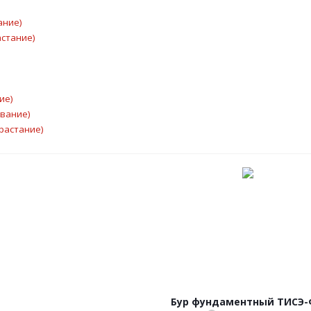
ание)
астание)
ие)
ывание)
растание)
Бур фундаментный ТИСЭ