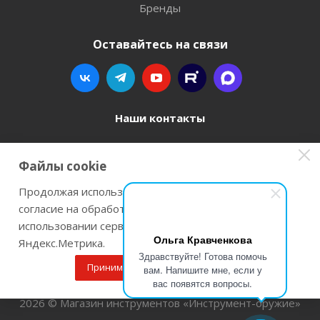
Бренды
Оставайтесь на связи
Наши контакты
8 800 77-00-962
Файлы cookie
zakaz@instrument-orugie.ru
Продолжая использовать наш сайт Вы даете
согласие на обработку файлов cookie и
г. Пермь, ул. Павла Преображенского, д.6А,
использовании сервисов веб-аналитики
помещение 3
Ольга Кравченкова
Яндекс.Метрика.
Здравствуйте! Готова помочь
Принимаю
Подробнее
вам. Напишите мне, если у
вас появятся вопросы.
2026 © Магазин инструментов «Инструмент-оружие»