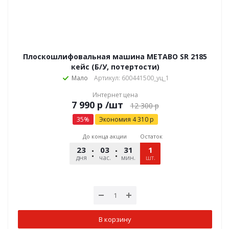
Плоскошлифовальная машина METABO SR 2185
кейс (Б/У, потертости)
Мало
Артикул: 600441500_уц_1
Интернет цена
р
/шт
12 300
р
35
%
Экономия
4 310
р
До конца акции
Остаток
23
03
30
59
1
дня
час.
мин.
шт.
сек.
В корзину