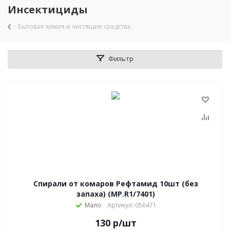
Инсектициды
Бытовая химия и чистящие средства
Фильтр
Спирали от комаров Рефтамид 10шт (без
запаха) (MP.R1/7401)
Мало
Артикул: 056471
130
р
/шт