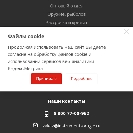
Оптовый отдел
Оружие, рыболов
Рассрочка и кредит
Сертификаты дилерства
Файлы cookie
Помощь
Продолжая использовать наш сайт Вы даете
согласие на обработку файлов cookie и
Бренды
использовании сервисов веб-аналитики
Яндекс.Метрика.
Оставайтесь на связи
Принимаю
Подробнее
Наши контакты
8 800 77-00-962
zakaz@instrument-orugie.ru