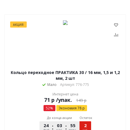
АКЦИЯ
Кольцо переходное ПРАКТИКА 30 / 16 мм, 1,5 и 1,2
мм, 2 шт
Мало
Артикул: 776-775
Интернет цена
р
/упак.
149
р
52
%
Экономия
78
р
До конца акции
Остаток
24
03
55
40
2
дня
час.
мин.
шт.
сек.