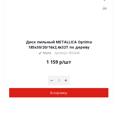
Диск пильный METALLICA Optima
185x30/20/16х2,4х32Т по дереву
Мало
Артикул: 902646
1 159
р
/шт
В корзину