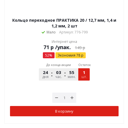
Кольцо переходное ПРАКТИКА 20 / 12,7 мм, 1,4 и
1,2 мм, 2 шт
Мало
Артикул: 776-799
Интернет цена
р
/упак.
149
р
52
%
Экономия
78
р
До конца акции
Остаток
24
03
55
40
1
дня
час.
мин.
шт.
сек.
В корзину