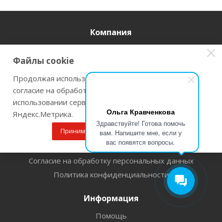
Компания
О компании
Файлы cookie
Новости
Магазины
Продолжая использовать наш сайт Вы даете
согласие на обработку файлов cookie и
Оферта
использовании сервисов веб-аналитики
Спецоценка условий труда
Ольга Кравченкова
Яндекс.Метрика.
Вакансии
Здравствуйте! Готова помочь
Принимаю
Подробнее
Реквизиты
вам. Напишите мне, если у
вас появятся вопросы.
Франчайзинг
Согласие на обработку персональных данных
Политика конфиденциальности
Информация
Помощь