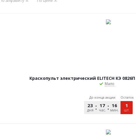
По алфавиту
По цене
Краскопульт электрический ELITECH КЭ 0826П (
Мало
До конца акции
Остаток
23
17
16
17
1
дня
час.
мин.
сек.
шт.