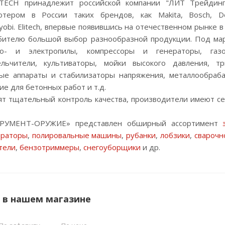
ITECH принадлежит российской компании "ЛИТ Трейдинг
тером в России таких брендов, как Makita, Bosch, DeW
yobi. Elitech, впервые появившись на отечественном рынке в
бителю большой выбор разнообразной продукции. Под марк
зо- и электропилы, компрессоры и генераторы, газон
ельчители, культиваторы, мойки высокого давления, 
ные аппараты и стабилизаторы напряжения, металлообра
ие для бетонных работ и т.д.
ят тщательный контроль качества, производители имеют с
ТРУМЕНТ-ОРУЖИЕ» представлен обширный ассортимент
ораторы
,
полировальные машины
,
рубанки
,
лобзики
,
сварочн
тели
,
бензотриммеры
,
снегоуборщики
и др.
 в нашем магазине