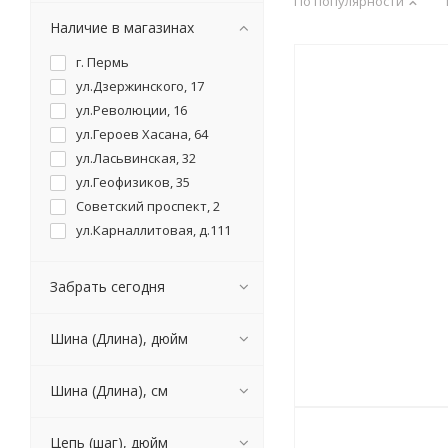
По популярности
Наличие в магазинах
г. Пермь
ул.Дзержинского, 17
ул.Революции, 16
ул.Героев Хасана, 64
ул.Ласьвинская, 32
ул.Геофизиков, 35
Советский проспект, 2
ул.Карналлитовая, д.111
Забрать сегодня
Шина (Длина), дюйм
Шина (Длина), см
Цепь (шаг), дюйм