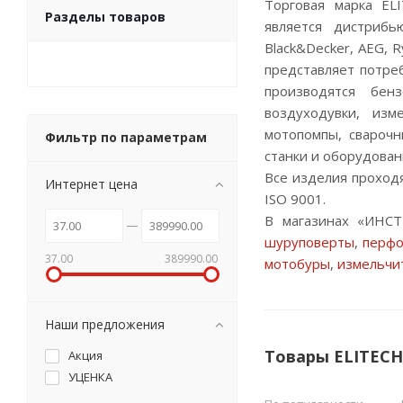
Торговая марка EL
Разделы товаров
является дистрибью
Black&Decker, AEG, R
представляет потре
производятся бен
воздуходувки, изм
мотопомпы, свароч
Фильтр по параметрам
станки и оборудован
Все изделия проход
Интернет цена
ISO 9001.
В магазинах «ИНС
шуруповерты
,
перф
37.00
389990.00
мотобуры
,
измельчи
Наши предложения
Товары ELITECH
Акция
УЦЕНКА