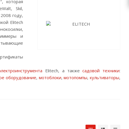
", которая
alt, Skil,
 2008 году,
ой Elitech
окосилки,
триммеры и
батывающие
ертификаты
электроинструмента
Elitech, а также
садовой техники
:
ое оборудование
,
мотоблоки
,
мотопомпы
,
культиваторы
,