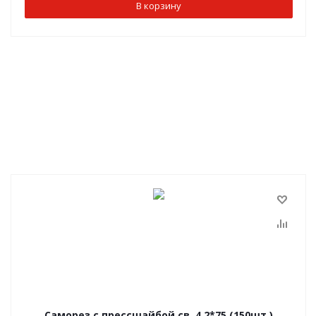
В корзину
Саморез с прессшайбой св. 4,2*75 (150шт.)