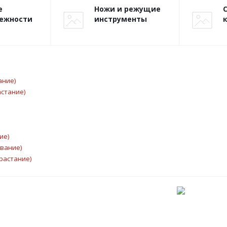
е
Ножи и режущие
ежности
инструменты
ание)
астание)
ие)
ывание)
растание)