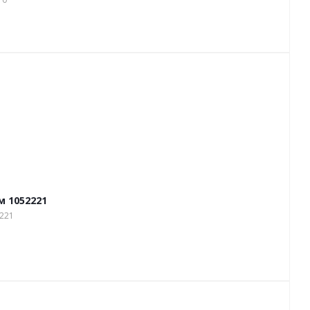
м 1052221
2221