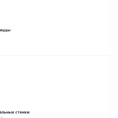
пиццы
тальные стенки
10