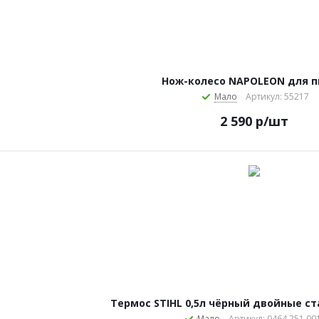
Нож-колесо NAPOLEON для 
Мало
Артикул: 55217
2 590
р
/шт
Термос STIHL 0,5л чёрный двойные с
Мало
Артикул: 0464 251 00