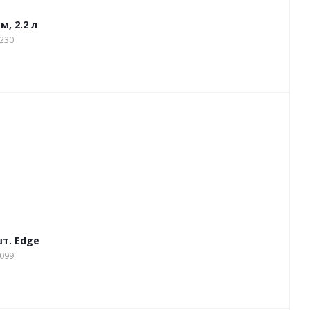
м, 2.2 л
2230
шт. Edge
3099