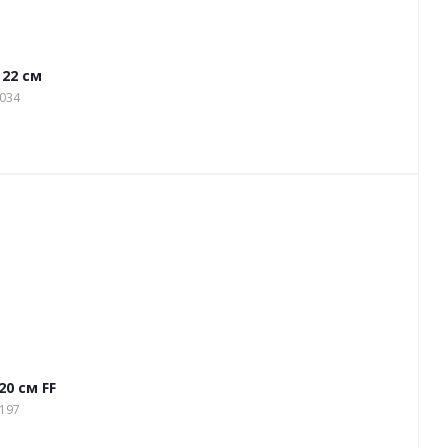
 22 см
3034
20 см FF
4197