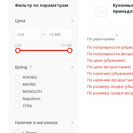
Фильтр по параметрам
Кухонны
принадл
Цена
По умолчанию
234
13 440
По популярности (убыв
По популярности (возр
По цене (убывание)
Бренд
По цене (возрастание)
?
По наличию (убывание)
FISKARS
По наличию (возрастан
MATRIX
По размеру скидки (уб
MONOLITH
По размеру скидки (воз
Napoleon
STIHL
Наличие в магазинах
г. Пермь,