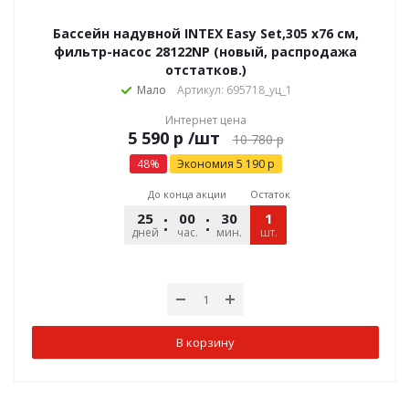
Бассейн надувной INTEX Easy Set,305 х76 см,
фильтр-насос 28122NP (новый, распродажа
отстатков.)
Мало
Артикул: 695718_уц_1
Интернет цена
р
/шт
10 780
р
48
%
Экономия
5 190
р
До конца акции
Остаток
25
00
30
23
1
дней
час.
мин.
шт.
сек.
В корзину