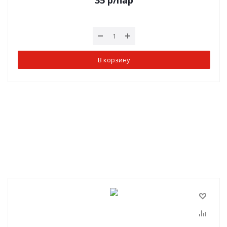
35
р
/пар
В корзину