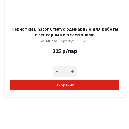
Перчатки Linstor Стилус одинарные для работы
с сенсорными телефонами
Много
Артикул: 801.489
305
р
/пар
В корзину