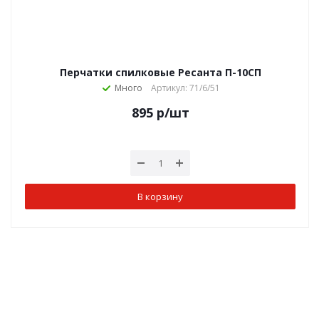
Перчатки спилковые Ресанта П-10СП
Много
Артикул: 71/6/51
895
р
/шт
В корзину