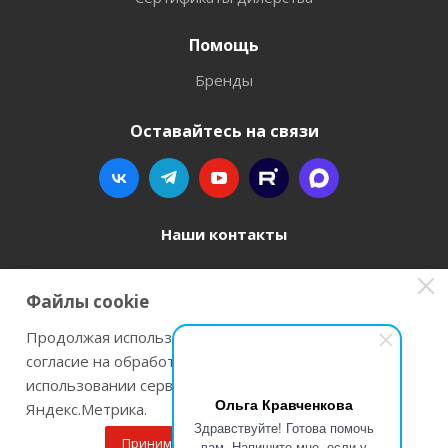
Помощь
Бренды
Оставайтесь на связи
Наши контакты
8 800 77-00-962
Файлы cookie
zakaz@instrument-orugie.ru
Продолжая использовать наш сайт Вы даете
согласие на обработку файлов cookie и
г. Пермь, ул. Павла Преображенского, д.6А,
использовании сервисов веб-аналитики
помещение 3
Ольга Кравченкова
Яндекс.Метрика.
Здравствуйте! Готова помочь
Принимаю
Подробнее
вам. Напишите мне, если у