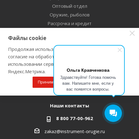
Оптовый отдел
Оружие, рыболов
Рассрочка и кредит
Сертификаты дилерства
Файлы cookie
Помощь
Продолжая использовать наш сайт Вы даете
согласие на обработку файлов cookie и
Бренды
использовании сервисов веб-аналитики
Ольга Кравченкова
Яндекс.Метрика.
Оставайтесь на связи
Здравствуйте! Готова помочь
Принимаю
Подробнее
вам. Напишите мне, если у
вас появятся вопросы.
Наши контакты
8 800 77-00-962
zakaz@instrument-orugie.ru