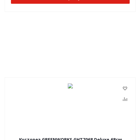
Кусторез GREENWORKS GHT7068 Deluxe 68см