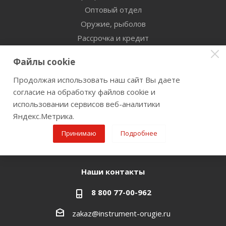
Оптовый отдел
Оружие, рыболов
Рассрочка и кредит
Сертификаты дилерства
Файлы cookie
Помощь
Продолжая использовать наш сайт Вы даете
согласие на обработку файлов cookie и
Бренды
использовании сервисов веб-аналитики
Яндекс.Метрика.
Оставайтесь на связи
Принимаю
Подробнее
Наши контакты
8 800 77-00-962
zakaz@instrument-orugie.ru