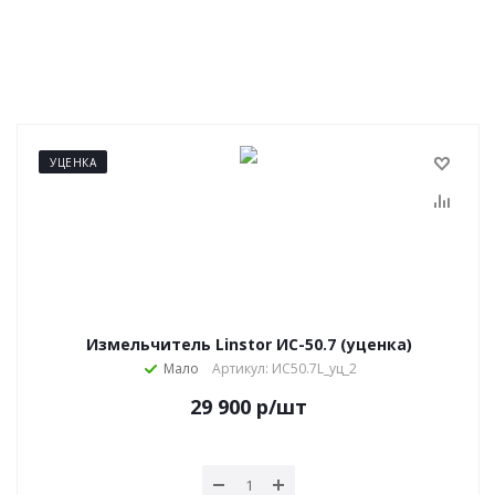
УЦЕНКА
Измельчитель Linstor ИС-50.7 (уценка)
Мало
Артикул: ИС50.7L_уц_2
29 900
р
/шт