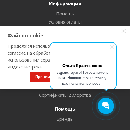
Информация
Помощь
Условия оплаты
Условия доставки
Файлы cookie
Прокат Инструмента
Продолжая использовать наш сайт Вы даете
Гарантия на товар
согласие на обработку файлов cookie и
Условия возврата
использовании сервисов веб-аналитики
Корпоративный отдел
Ольга Кравченкова
Яндекс.Метрика.
Оптовый отдел
Здравствуйте! Готова помочь
Принимаю
Подробнее
вам. Напишите мне, если у
Оружие, рыболов
вас появятся вопросы.
Рассрочка и кредит
Сертификаты дилерства
Помощь
Бренды