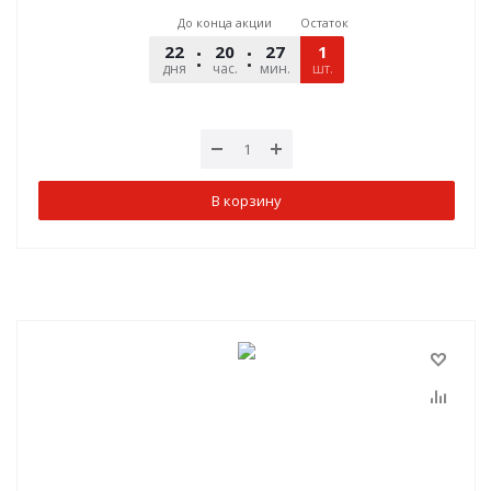
До конца акции
Остаток
22
20
27
00
1
дня
час.
мин.
шт.
сек.
В корзину