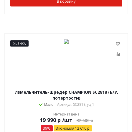
В корзину
УЦЕНКА
Измельчитель-шредер CHAMPION SC2818 (Б/У,
потертости)
Мало
Артикул: SC2818_уц_1
Интернет цена
р
/шт
32 600
р
39
%
Экономия
12 610
р