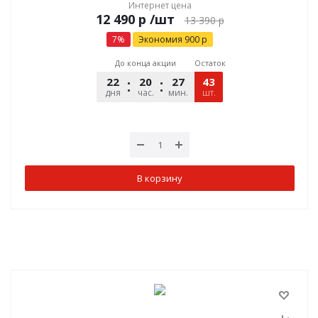
Интернет цена
р
/шт
13 390
р
7
%
Экономия
900
р
До конца акции
Остаток
22
20
27
43
00
дня
час.
мин.
шт.
сек.
В корзину