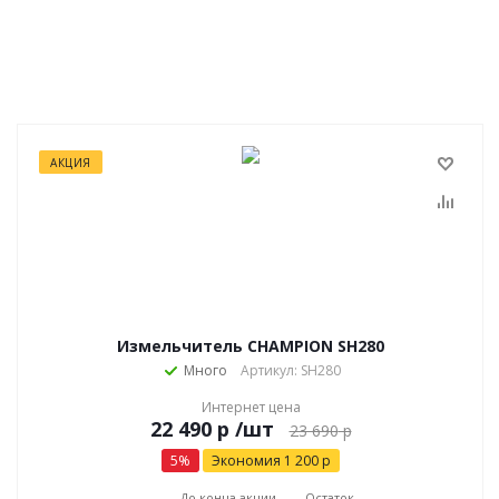
АКЦИЯ
Измельчитель CHAMPION SH280
Много
Артикул: SH280
Интернет цена
р
/шт
23 690
р
5
%
Экономия
1 200
р
До конца акции
Остаток