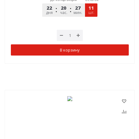
22
20
27
11
00
дня
час.
мин.
шт.
сек.
В корзину