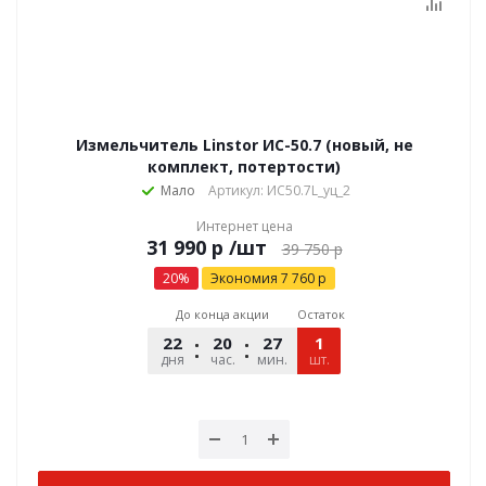
Измельчитель Linstor ИС-50.7 (новый, не
комплект, потертости)
Мало
Артикул: ИС50.7L_уц_2
Интернет цена
р
/шт
39 750
р
20
%
Экономия
7 760
р
До конца акции
Остаток
22
20
27
00
1
дня
час.
мин.
шт.
сек.