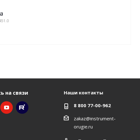
43
451.0
ь на связи
Наши контакты
8 800 77-00-962
zakaz@instrument-
orugie.ru