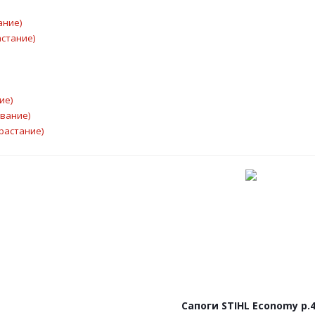
ание)
астание)
ие)
ывание)
растание)
Сапоги STIHL Economy р.