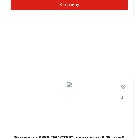
В корзину
Фумлента ЗУБР "МАСТЕР", плотность 0,25 г/см3,