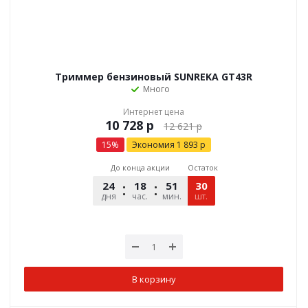
Триммер бензиновый SUNREKA GT43R
Много
Интернет цена
р
12 621
р
15
%
Экономия
1 893
р
До конца акции
Остаток
24
18
51
30
12
дня
час.
мин.
шт.
сек.
В корзину