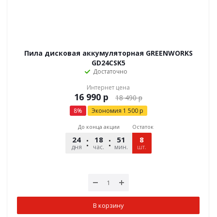
Пила дисковая аккумуляторная GREENWORKS
GD24CSK5
Достаточно
Интернет цена
р
18 490
р
8
%
Экономия
1 500
р
До конца акции
Остаток
24
18
51
12
8
дня
час.
мин.
шт.
сек.
В корзину