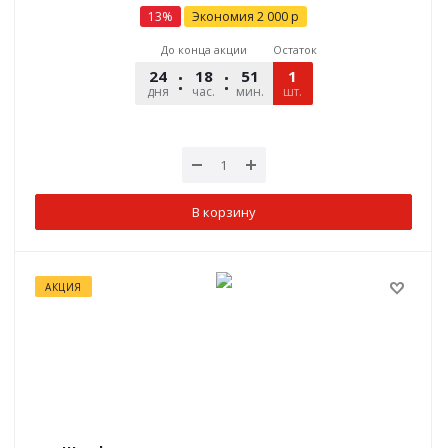
13
%
Экономия
2 000
р
До конца акции
Остаток
24
18
51
12
1
дня
час.
мин.
шт.
сек.
В корзину
АКЦИЯ