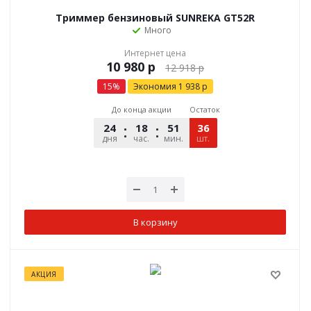
Триммер бензиновый SUNREKA GT52R
Много
Интернет цена
р
12 918
р
15
%
Экономия
1 938
р
До конца акции
Остаток
24
18
51
36
12
дня
час.
мин.
шт.
сек.
В корзину
АКЦИЯ