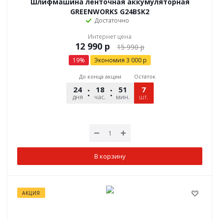
Шлифмашина ленточная аккумуляторная
GREENWORKS G24BSK2
Достаточно
Интернет цена
р
15 990
р
19
%
Экономия
3 000
р
До конца акции
Остаток
24
18
51
12
7
дня
час.
мин.
шт.
сек.
В корзину
АКЦИЯ