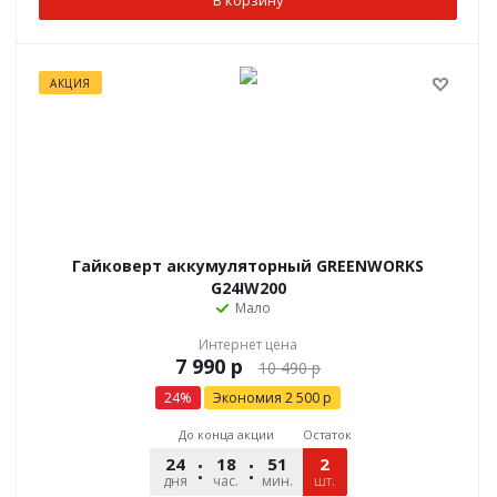
АКЦИЯ
Гайковерт аккумуляторный GREENWORKS
G24IW200
Мало
Интернет цена
р
10 490
р
24
%
Экономия
2 500
р
До конца акции
Остаток
24
18
51
12
2
дня
час.
мин.
шт.
сек.