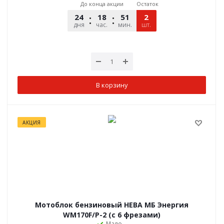
До конца акции
Остаток
24
18
51
12
2
дня
час.
мин.
шт.
сек.
В корзину
АКЦИЯ
Мотоблок бензиновый НЕВА МБ Энергия
WM170F/P-2 (с 6 фрезами)
Мало