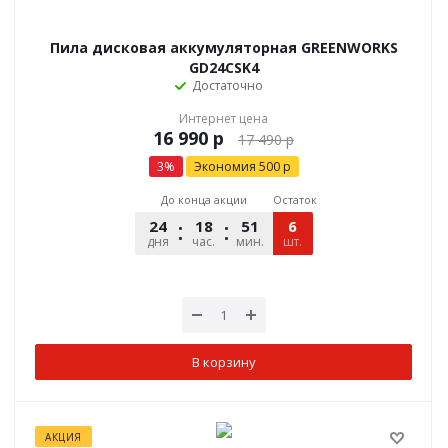
Пила дисковая аккумуляторная GREENWORKS
GD24CSK4
Достаточно
Интернет цена
р
17 490
р
3
%
Экономия
500
р
До конца акции
Остаток
24
18
51
12
6
дня
час.
мин.
шт.
сек.
В корзину
АКЦИЯ