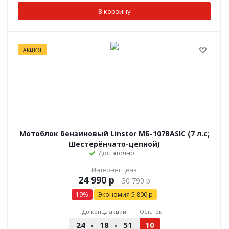
В корзину
АКЦИЯ
Мотоблок бензиновый Linstor МБ-107BASIC (7 л.с;
Шестерёнчато-цепной)
Достаточно
Интернет цена
р
30 790
р
19
%
Экономия
5 800
р
До конца акции
Остаток
24
18
51
10
12