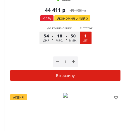
р
49 900
р
-
11
%
Экономия
5 489
р
До конца акции
Остаток
54
18
50
13
1
дня
час.
мин.
шт.
сек.
В корзину
АКЦИЯ