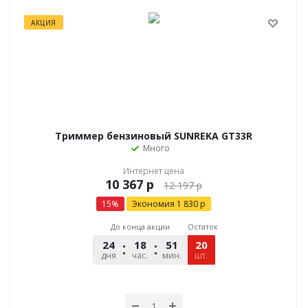
АКЦИЯ
Триммер бензиновый SUNREKA GT33R
Много
Интернет цена
р
12 197
р
15
%
Экономия
1 830
р
До конца акции
Остаток
24
18
51
20
12
дня
час.
мин.
шт.
сек.