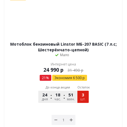
Мотоблок бензиновый Linstor МБ-207 BASIC (7 л.с;
Шестерёнчато-цепной)
Мало
Интернет цена
р
31 490
р
21
%
Экономия
6 500
р
До конца акции
Остаток
24
18
51
12
3
дня
час.
мин.
шт.
сек.