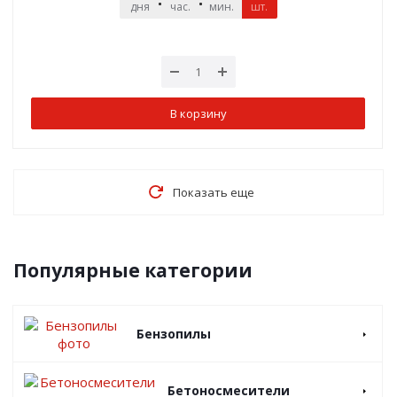
дня
час.
мин.
шт.
сек.
В корзину
Показать еще
Популярные категории
Бензопилы
Бетоносмесители