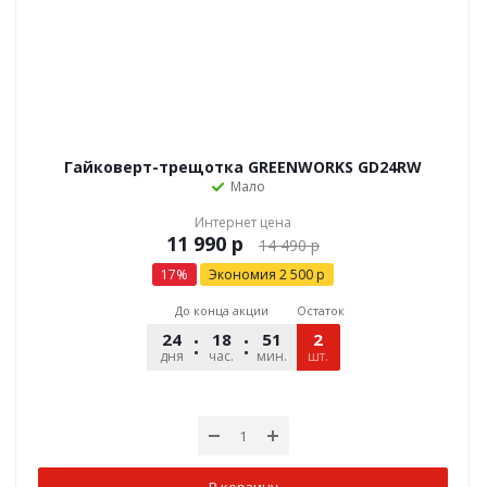
Гайковерт-трещотка GREENWORKS GD24RW
Мало
Интернет цена
р
14 490
р
17
%
Экономия
2 500
р
До конца акции
Остаток
24
18
51
12
2
дня
час.
мин.
шт.
сек.
В корзину