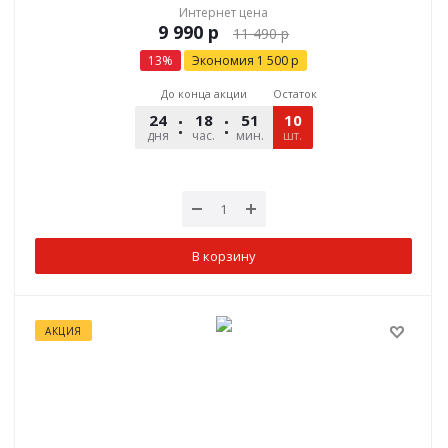
Интернет цена
р
11 490
р
13
%
Экономия
1 500
р
До конца акции
Остаток
24
18
51
10
12
дня
час.
мин.
шт.
сек.
В корзину
АКЦИЯ