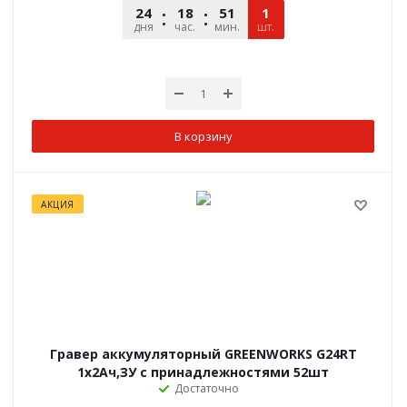
24
18
51
12
1
дня
час.
мин.
шт.
сек.
В корзину
АКЦИЯ
Гравер аккумуляторный GREENWORKS G24RT
1х2Ач,ЗУ с принадлежностями 52шт
Достаточно