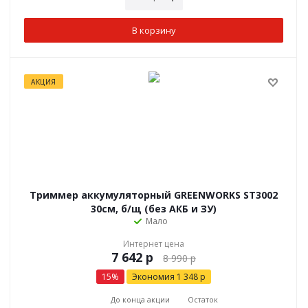
В корзину
АКЦИЯ
Триммер аккумуляторный GREENWORKS ST3002
30см, б/щ (без АКБ и ЗУ)
Мало
Интернет цена
р
8 990
р
15
%
Экономия
1 348
р
До конца акции
Остаток