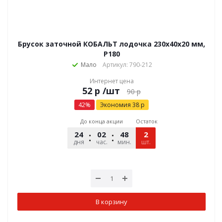
Брусок заточной КОБАЛЬТ лодочка 230х40х20 мм,
P180
Мало
Артикул: 790-212
Интернет цена
р
/шт
90
р
42
%
Экономия
38
р
До конца акции
Остаток
24
02
48
45
2
дня
час.
мин.
шт.
сек.
В корзину