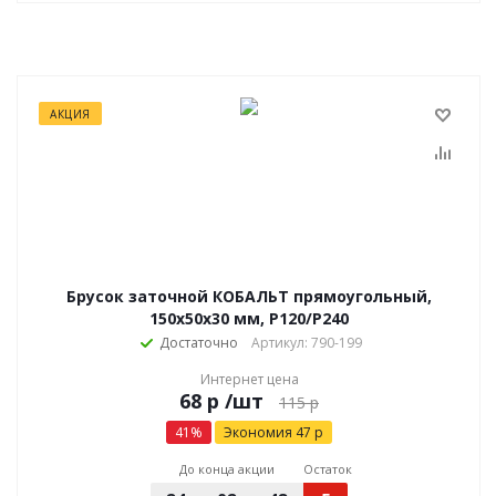
АКЦИЯ
Брусок заточной КОБАЛЬТ прямоугольный,
150х50х30 мм, P120/P240
Достаточно
Артикул: 790-199
Интернет цена
р
/шт
115
р
41
%
Экономия
47
р
До конца акции
Остаток