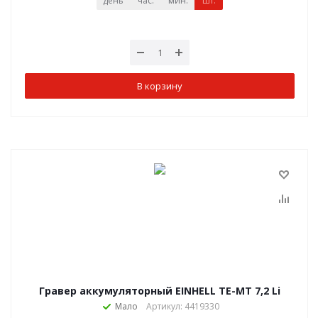
день
час.
мин.
шт.
сек.
В корзину
Гравер аккумуляторный EINHELL TE-MT 7,2 Li
Мало
Артикул: 4419330