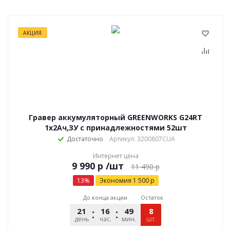
АКЦИЯ
Гравер аккумуляторный GREENWORKS G24RT
1х2Ач,ЗУ с принадлежностями 52шт
Достаточно
Артикул: 3200807CUA
Интернет цена
р
/шт
11 490
р
13
%
Экономия
1 500
р
До конца акции
Остаток
21
16
49
08
8
день
час.
мин.
шт.
сек.