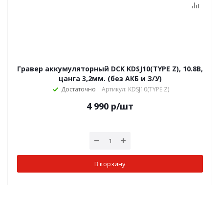
Гравер аккумуляторный DCK KDSJ10(TYPE Z), 10.8В,
цанга 3,2мм. (без АКБ и З/У)
Достаточно
Артикул: KDSJ10(TYPE Z)
4 990
р
/шт
В корзину