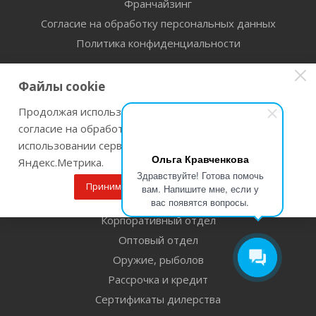
Франчайзинг
Согласие на обработку персональных данных
Политика конфиденциальности
Информация
Файлы cookie
Помощь
Продолжая использовать наш сайт Вы даете
Условия оплаты
согласие на обработку файлов cookie и
Условия доставки
использовании сервисов веб-аналитики
Ольга Кравченкова
Прокат Инструмента
Яндекс.Метрика.
Здравствуйте! Готова помочь
Гарантия на товар
Принимаю
Подробнее
вам. Напишите мне, если у
Условия возврата
вас появятся вопросы.
Корпоративный отдел
Оптовый отдел
Оружие, рыболов
Рассрочка и кредит
Сертификаты дилерства