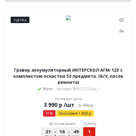
УЦЕНКА
Гравер аккумуляторный ИНТЕРСКОЛ АГМ-12Э с
комплектом оснастки 53 предмета. (Б/У, после
ремонта)
Мало
Артикул: 809.2.2.70_уц_1
Интернет цена
р
/шт
5 790
р
31
%
Экономия
1 800
р
До конца акции
Остаток
21
16
49
08
1