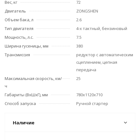
Вес, кг
72
Двигатель
ZONGSHEN
Объем бака, л
2.6
Тип двигателя
4-х тактный, бензиновый
Мощность, л.с.
7.5
Ширина гусеницы, мм
380
Трансмиссия
редуктор с автоматическим
сцеплением, цепная
передача
Максимальная скорость, км/
25
ч
Габариты (ВхШхГ), мм
780х1120х710
Способ запуска
Ручной стартер
Наличие