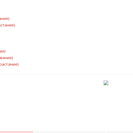
ание)
астание)
ие)
ывание)
растание)