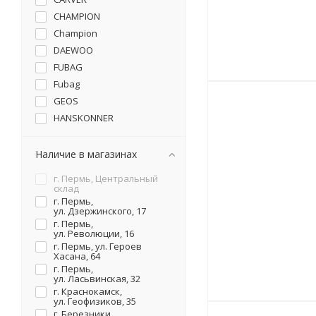
CHAMPION
Champion
DAEWOO
FUBAG
Fubag
GEOS
HANSKONNER
HUTER
MAKITA
Наличие в магазинах
MOUNTFIELD
г. Пермь, Центральный
OLEO-MAC
склад
г. Пермь,
PATRIOT
ул. Дзержинского, 17
SNIRREX
г. Пермь,
ул. Революции, 16
STIHL
г. Пермь, ул. Героев
STURM
Хасана, 64
г. Пермь,
SUNREKA
ул. Ласьвинская, 32
ZimAni
г. Краснокамск,
ул. Геофизиков, 35
НЕВА
г. Березники,