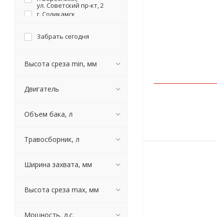
РЕСАНТА
ул. Советский пр-кт, 2
г. Соликамск,
ул. Карналлитовая, 111
Забрать сегодня
Высота среза min, мм
Двигатель
Объем бака, л
Травосборник, л
Ширина захвата, мм
Высота среза max, мм
Мощность, л.с.