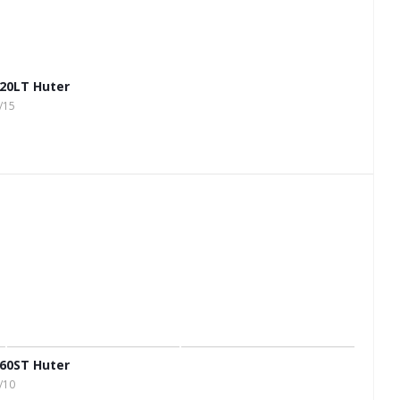
20LT Huter
/15
60ST Huter
/10