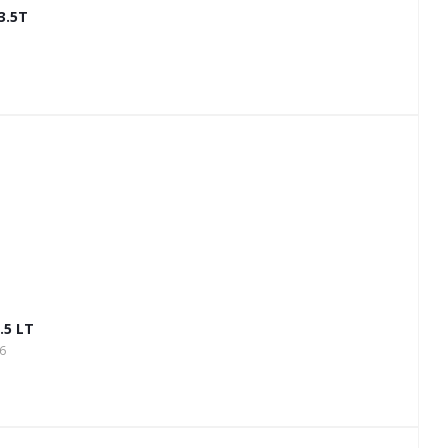
3.5T
.5 LT
6