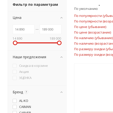
Фильтр по параметрам
По умолчанию
По популярности (убыв
Цена
По популярности (возр
По цене (убывание)
По цене (возрастание)
По наличию (убывание)
14 890
189 000
По наличию (возрастан
По размеру скидки (уб
По размеру скидки (воз
Наши предложения
Скидка в корзине
Акция
УЦЕНКА
Бренд
?
AL-KO
CAIMAN
CARVER