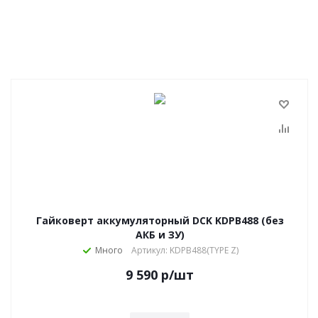
Гайковерт аккумуляторный DCK KDPB488 (без
АКБ и ЗУ)
Много
Артикул: KDPB488(TYPE Z)
9 590
р
/шт