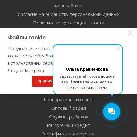
Франчайзинг
Согласие на обработку персональных данных
Политика конфиденциальности
Файлы cookie
Информация
Помощь
Продолжая использовать наш сайт Вы даете
согласие на обработку файлов cookie и
Условия оплаты
использовании сервисов веб-аналитики
Условия доставки
Ольга Кравченкова
Яндекс.Метрика.
Прокат Инструмента
Здравствуйте! Готова помочь
Принимаю
Подробнее
вам. Напишите мне, если у
Гарантия на товар
вас появятся вопросы.
Условия возврата
Корпоративный отдел
Оптовый отдел
Оружие, рыболов
Рассрочка и кредит
Сертификаты дилерства