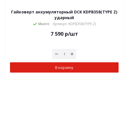
Гайковерт аккумуляторный DCK KDPB358(TYPE Z)
ударный
Много
Артикул: KDPB358(TYPE Z)
7 590
р
/шт
В корзину