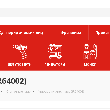
Для юридических лиц
Франшиза
Прокат
ШУРУПОВЕРТЫ
ГЕНЕРАТОРЫ
МОЙКИ
R64002)
-
Станочные тиски
-
Угловые тиски(ст. арт. GR64002)