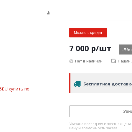
Можно в кредит
7 000
р
/шт
-5% 
Нет в наличии
Нашли 
Бесплатная доставк
Узн
Указана последняя известная цена
цену и возможность заказа