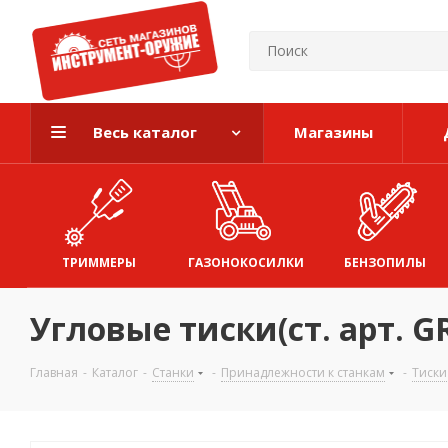
Весь каталог
Магазины
ТРИММЕРЫ
ГАЗОНОКОСИЛКИ
БЕНЗОПИЛЫ
Угловые тиски(ст. арт. G
Главная
-
Каталог
-
Станки
-
Принадлежности к станкам
-
Тиски