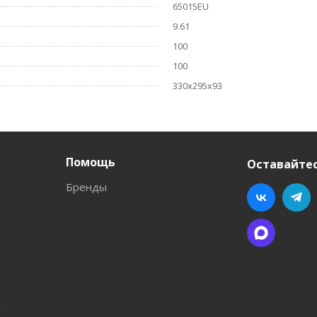
65015EU
9.61
100
100
330x295x93
Помощь
Оставайтес
Бренды
л