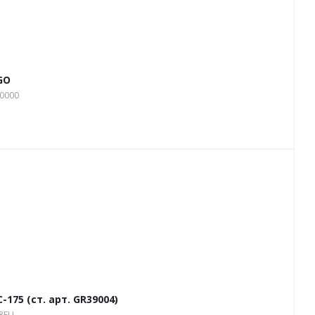
GO
30000
75 (ст. арт. GR39004)
18EU