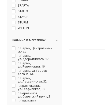
SPARTA
STALEX
STAYER
STURM
WILTON
Wolfcraft
БЕЛМАШ
Наличие в магазинах
Глазов
г. Пермь, Центральный
ЗУБР
склад
г. Пермь,
КАЛИБР
ул. Дзержинского, 17
КОБАЛЬТ
г. Пермь,
ул. Революции, 16
Металлист
г. Пермь, ул. Героев
СИТОМО
Хасана, 64
г. Пермь,
ул. Ласьвинская, 32
г. Краснокамск,
ул. Геофизиков, 35
г. Березники,
ул. Советский пр-кт, 2
г. Соликамск,
ул. Карналлитовая, 111