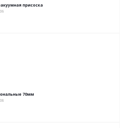
вакуумная присоска
06
иональные 70мм
08