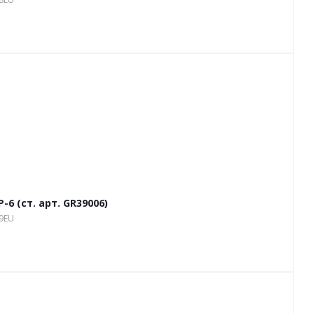
 (ст. арт. GR39006)
19EU