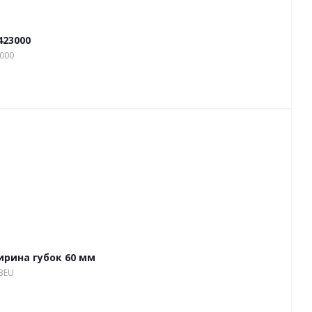
423000
3000
ирина губок 60 мм
23EU