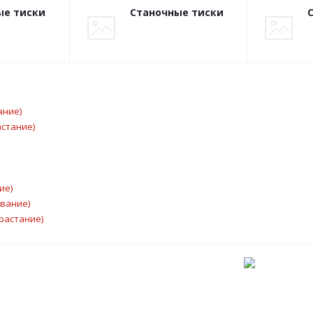
ые тиски
Станочные тиски
ание)
астание)
ие)
ывание)
растание)