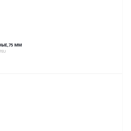
НЫЕ,75 ММ
07EU