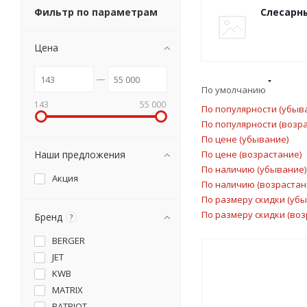
Фильтр по параметрам
Слесарн
Цена
По умолчанию
143
55 000
По популярности (убыв
По популярности (возр
По цене (убывание)
Наши предложения
По цене (возрастание)
По наличию (убывание)
Акция
По наличию (возрастан
По размеру скидки (уб
По размеру скидки (воз
Бренд
?
BERGER
JET
KWB
MATRIX
PATRIOT