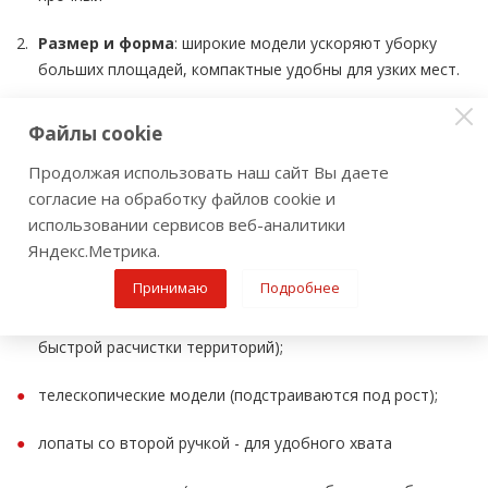
Размер и форма
: широкие модели ускоряют уборку
больших площадей, компактные удобны для узких мест.
Конструкция черенка
: телескопическая позволяет
Файлы cookie
регулировать длину, с D‑рукояткой снижает нагрузку на
кисти.
Продолжая использовать наш сайт Вы даете
согласие на обработку файлов cookie и
использовании сервисов веб-аналитики
В интернет‑магазине «Инструмент‑оружие» вы найдёте:
Яндекс.Метрика.
лопаты для автомобиля (компактные, складные);
Принимаю
Подробнее
скреперы - широкие лопаты с двойной ручкой (для
быстрой расчистки территорий);
телескопические модели (подстраиваются под рост);
лопаты со второй ручкой - для удобного хвата