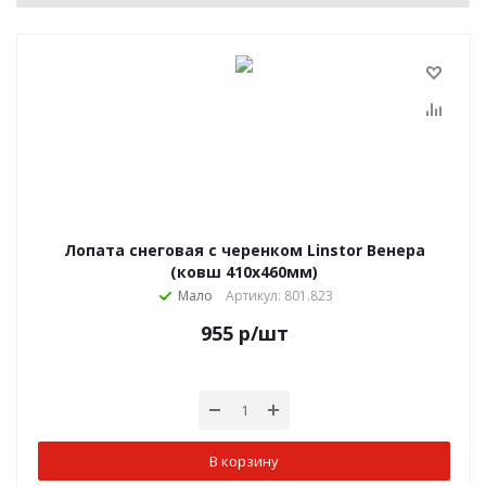
Лопата снеговая с черенком Linstor Венера
(ковш 410х460мм)
Мало
Артикул: 801.823
955
р
/шт
В корзину