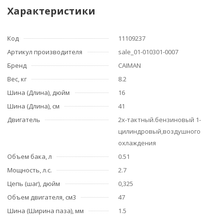
Характеристики
Код
11109237
Артикул производителя
sale_01-010301-0007
Бренд
CAIMAN
Вес, кг
8.2
Шина (Длина), дюйм
16
Шина (Длина), см
41
Двигатель
2х-тактный.бензиновый 1-
цилиндровый,воздушного
охлаждения
Объем бака, л
0.51
Мощность, л.с.
2.7
Цепь (шаг), дюйм
0,325
Объем двигателя, см3
47
Шина (Ширина паза), мм
1.5