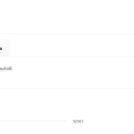
а
зьбой.
92961