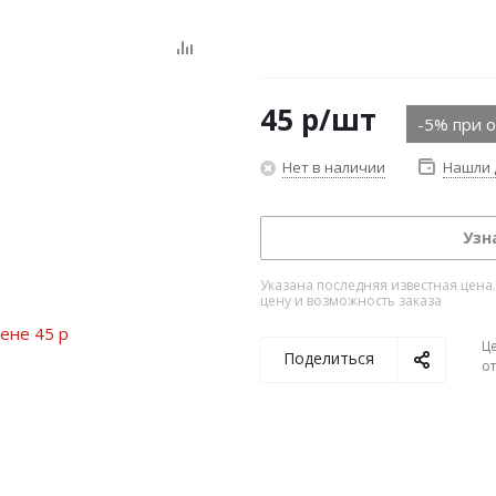
45
р
/шт
-5% при 
Нет в наличии
Нашли 
Узн
Указана последняя известная цена
цену и возможность заказа
Ц
Поделиться
о