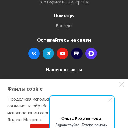
Сертификаты дилерства
Помощь
Бренды
Оставайтесь на связи
Наши контакты
8 800 77-00-962
Файлы cookie
zakaz@instrument-orugie.ru
Продолжая использовать наш сайт Вы даете
согласие на обработку файлов cookie и
г. Пермь, ул. Павла Преображенского, д.6А,
использовании сервисов веб-аналитики
помещение 3
Ольга Кравченкова
Яндекс.Метрика.
Здравствуйте! Готова помочь