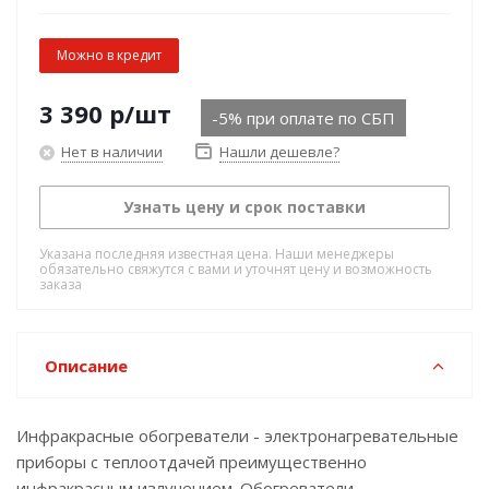
Можно в кредит
3 390
р
/шт
-5% при оплате по СБП
Нет в наличии
Нашли дешевле?
Узнать цену и срок поставки
Указана последняя известная цена. Наши менеджеры
обязательно свяжутся с вами и уточнят цену и возможность
заказа
Описание
Инфракрасные обогреватели - электронагревательные
приборы с теплоотдачей преимущественно
инфракрасным излучением. Обогреватели