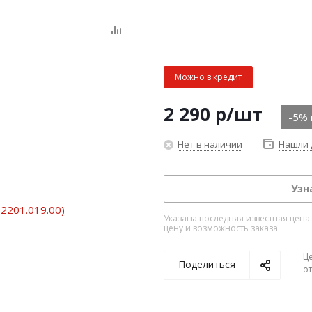
Можно в кредит
2 290
р
/шт
-5% 
Нет в наличии
Нашли 
Узн
Указана последняя известная цена
цену и возможность заказа
Ц
Поделиться
о