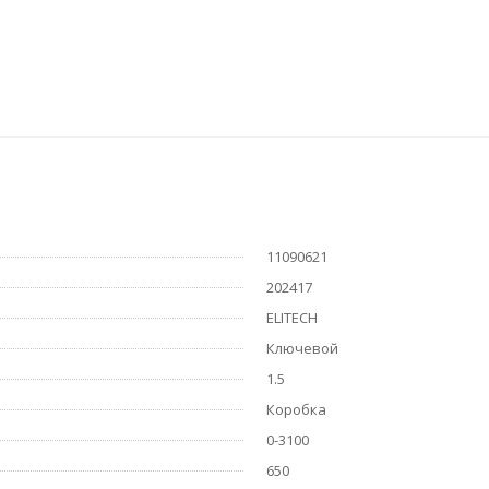
11090621
202417
ELITECH
Ключевой
1.5
Коробка
0-3100
650