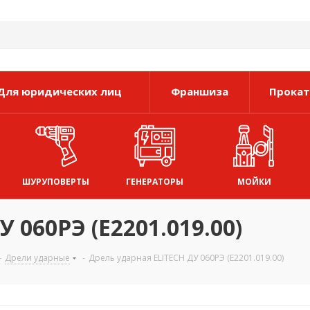
Для юридических лиц
Франшиза
Прокат
ШУРУПОВЕРТЫ
ГЕНЕРАТОРЫ
МОЙКИ
 060РЭ (E2201.019.00)
-
Дрели ударные
-
Дрель ударная ELITECH ДУ 060РЭ (E2201.019.00)