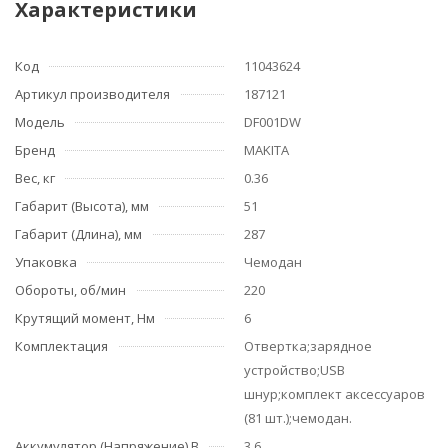
Характеристики
Код
11043624
Артикул производителя
187121
Модель
DF001DW
Бренд
MAKITA
Вес, кг
0.36
Габарит (Высота), мм
51
Габарит (Длина), мм
287
Упаковка
Чемодан
Обороты, об/мин
220
Крутящий момент, Нм
6
Комплектация
Отвертка;зарядное
устройство;USB
шнур;комплект аксессуаров
(81 шт.);чемодан.
Аккумулятор (Напряжение) В
3.6